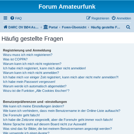
Forum Amateurfunk
FAQ
Registrieren
Anmelden
S
DARC OV BØ4 Aschaffenburg
Portal
Foren-Übersicht
Häufig gestellte Fragen
u
Häufig gestellte Fragen
c
h
Registrierung und Anmeldung
Wozu muss ich mich registrieren?
e
Was ist COPPA?
Warum kann ich mich nicht registrieren?
Ich habe mich registriert, kann mich aber nicht anmelden!
Warum kann ich mich nicht anmelden?
Ich habe mich vor einiger Zeit registriert, kann mich aber nicht mehr anmelden?!
Ich habe mein Passwort vergessen!
Warum werde ich automatisch abgemeldet?
Wozu ist die Funktion „Alle Cookies löschen“?
Benutzerpräferenzen und -einstellungen
Wie kann ich meine Einstellungen ändern?
Wie kann ich verhindern, dass mein Benutzername in der Online-Liste auftaucht?
Die Forenuhr geht falsch!
Ich habe die Zeitzone eingestellt, aber die Forenuhr geht immer noch falsch!
Meine Sprache steht auf diesem Board nicht zur Auswahl!
Was sind das für Bilder, die bei meinem Benutzernamen angezeigt werden?
Wie verwende ich einen Avatar?