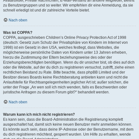
Avatarbilder, Private Nachrichten, E-Mail-Versand an andere Mitglieder, Beitritt
zu Benutzergruppen und so weiter. Wir empfehlen dir eine Anmeldung, da sie
schnell erledigt ist und dir zahlreiche Vorteile bietet.
Nach oben
Was ist COPPA?
COPPA, ausgeschrieben Children’s Online Privacy Protection Act of 1998
(deutsch: Gesetz zum Schutz der Privatsphäre von Kindern im Internet von
1998) ist ein Gesetz in den USA, welches festlegt, dass Websites, die
möglicherweise persönliche Daten von Kindern unter 13 Jahren erheben,
hierzu die Zustimmung der Eltern beziehungsweise des oder der
Erziehungsberechtigten benötigen. Wenn du dir unsicher bist, ob dies auf dich
oder die Website, auf der du dich zu registrieren versuchst, zutrifft, ziehe einen
rechtlichen Beistand zu Rate. Bitte beachte, dass phpBB Limited und der
Besitzer dieses Boards keine Rechtsberatung anbieten kann und nicht die
Anlaufstelle für Rechtsangelegenheiten jeglicher Art ist; außer solchen, die
unter der Frage „An wen soll ich mich wenden, falls es Beschwerden oder
juristische Anfragen zu diesem Forum gibt?“ behandelt werden.
Nach oben
Warum kann ich mich nicht registrieren?
Es kann sein, dass die Board-Administration die Registrierung komplett
ausgeschaltet hat, damit sich keine neuen Benutzer mehr anmelden können.
Es könnte auch sein, dass deine IP-Adresse oder der Benutzername, mit dem
du dich registrieren möchtest, gesperrt wurden. Um Hilfe zu erhalten, wende