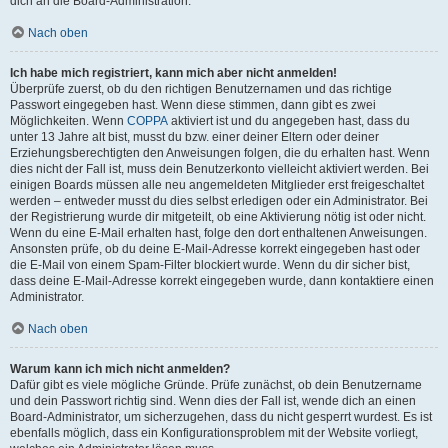
dich an die Board-Administration.
Nach oben
Ich habe mich registriert, kann mich aber nicht anmelden!
Überprüfe zuerst, ob du den richtigen Benutzernamen und das richtige
Passwort eingegeben hast. Wenn diese stimmen, dann gibt es zwei
Möglichkeiten. Wenn
COPPA
aktiviert ist und du angegeben hast, dass du
unter 13 Jahre alt bist, musst du bzw. einer deiner Eltern oder deiner
Erziehungsberechtigten den Anweisungen folgen, die du erhalten hast. Wenn
dies nicht der Fall ist, muss dein Benutzerkonto vielleicht aktiviert werden. Bei
einigen Boards müssen alle neu angemeldeten Mitglieder erst freigeschaltet
werden – entweder musst du dies selbst erledigen oder ein Administrator. Bei
der Registrierung wurde dir mitgeteilt, ob eine Aktivierung nötig ist oder nicht.
Wenn du eine E-Mail erhalten hast, folge den dort enthaltenen Anweisungen.
Ansonsten prüfe, ob du deine E-Mail-Adresse korrekt eingegeben hast oder
die E-Mail von einem Spam-Filter blockiert wurde. Wenn du dir sicher bist,
dass deine E-Mail-Adresse korrekt eingegeben wurde, dann kontaktiere einen
Administrator.
Nach oben
Warum kann ich mich nicht anmelden?
Dafür gibt es viele mögliche Gründe. Prüfe zunächst, ob dein Benutzername
und dein Passwort richtig sind. Wenn dies der Fall ist, wende dich an einen
Board-Administrator, um sicherzugehen, dass du nicht gesperrt wurdest. Es ist
ebenfalls möglich, dass ein Konfigurationsproblem mit der Website vorliegt,