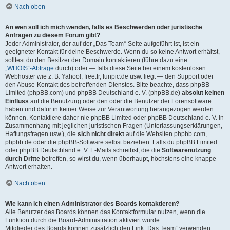
Nach oben
An wen soll ich mich wenden, falls es Beschwerden oder juristische
Anfragen zu diesem Forum gibt?
Jeder Administrator, der auf der „Das Team“-Seite aufgeführt ist, ist ein
geeigneter Kontakt für deine Beschwerde. Wenn du so keine Antwort erhältst,
solltest du den Besitzer der Domain kontaktieren (führe dazu eine
„WHOIS“-Abfrage
durch) oder — falls diese Seite bei einem kostenlosen
Webhoster wie z. B. Yahoo!, free.fr, funpic.de usw. liegt — den Support oder
den Abuse-Kontakt des betreffenden Dienstes. Bitte beachte, dass phpBB
Limited (phpBB.com) und phpBB Deutschland e. V. (phpBB.de)
absolut keinen
Einfluss
auf die Benutzung oder den oder die Benutzer der Forensoftware
haben und dafür in keiner Weise zur Verantwortung herangezogen werden
können. Kontaktiere daher nie phpBB Limited oder phpBB Deutschland e. V. in
Zusammenhang mit jeglichen juristischen Fragen (Unterlassungserklärungen,
Haftungsfragen usw.), die
sich nicht direkt
auf die Websiten phpbb.com,
phpbb.de oder die phpBB-Software selbst beziehen. Falls du phpBB Limited
oder phpBB Deutschland e. V. E-Mails schreibst, die die
Softwarenutzung
durch Dritte
betreffen, so wirst du, wenn überhaupt, höchstens eine knappe
Antwort erhalten.
Nach oben
Wie kann ich einen Administrator des Boards kontaktieren?
Alle Benutzer des Boards können das Kontaktformular nutzen, wenn die
Funktion durch die Board-Administration aktiviert wurde.
Mitglieder des Boards können zusätzlich den Link „Das Team“ verwenden.