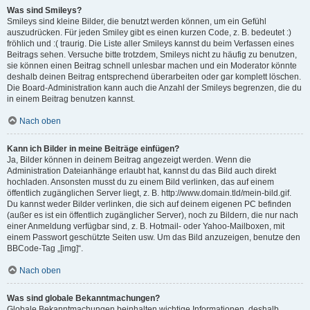
Was sind Smileys?
Smileys sind kleine Bilder, die benutzt werden können, um ein Gefühl
auszudrücken. Für jeden Smiley gibt es einen kurzen Code, z. B. bedeutet :)
fröhlich und :( traurig. Die Liste aller Smileys kannst du beim Verfassen eines
Beitrags sehen. Versuche bitte trotzdem, Smileys nicht zu häufig zu benutzen,
sie können einen Beitrag schnell unlesbar machen und ein Moderator könnte
deshalb deinen Beitrag entsprechend überarbeiten oder gar komplett löschen.
Die Board-Administration kann auch die Anzahl der Smileys begrenzen, die du
in einem Beitrag benutzen kannst.
Nach oben
Kann ich Bilder in meine Beiträge einfügen?
Ja, Bilder können in deinem Beitrag angezeigt werden. Wenn die
Administration Dateianhänge erlaubt hat, kannst du das Bild auch direkt
hochladen. Ansonsten musst du zu einem Bild verlinken, das auf einem
öffentlich zugänglichen Server liegt, z. B. http://www.domain.tld/mein-bild.gif.
Du kannst weder Bilder verlinken, die sich auf deinem eigenen PC befinden
(außer es ist ein öffentlich zugänglicher Server), noch zu Bildern, die nur nach
einer Anmeldung verfügbar sind, z. B. Hotmail- oder Yahoo-Mailboxen, mit
einem Passwort geschützte Seiten usw. Um das Bild anzuzeigen, benutze den
BBCode-Tag „[img]“.
Nach oben
Was sind globale Bekanntmachungen?
Globale Bekanntmachungen beinhalten wichtige Informationen, deshalb