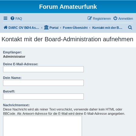
Forum Amateurfunk
FAQ
Registrieren
Anmelden
S
DARC OV BØ4 Aschaffenburg
Portal
Foren-Übersicht
Kontakt mit der Board-Administration aufnehmen
u
Kontakt mit der Board-Administration aufnehmen
c
h
Empfänger:
Administrator
e
Deine E-Mail-Adresse:
Dein Name:
Betreff:
Nachrichtentext:
Diese Nachricht wird als reiner Text verschickt, verwende daher kein HTML oder
BBCode. Als Antwort-Adresse für die E-Mail wird deine E-Mail-Adresse angegeben.