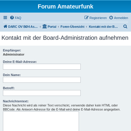
Forum Amateurfunk
FAQ
Registrieren
Anmelden
S
DARC OV BØ4 Aschaffenburg
Portal
Foren-Übersicht
Kontakt mit der Board-Administration aufnehmen
u
Kontakt mit der Board-Administration aufnehmen
c
h
Empfänger:
Administrator
e
Deine E-Mail-Adresse:
Dein Name:
Betreff:
Nachrichtentext:
Diese Nachricht wird als reiner Text verschickt, verwende daher kein HTML oder
BBCode. Als Antwort-Adresse für die E-Mail wird deine E-Mail-Adresse angegeben.