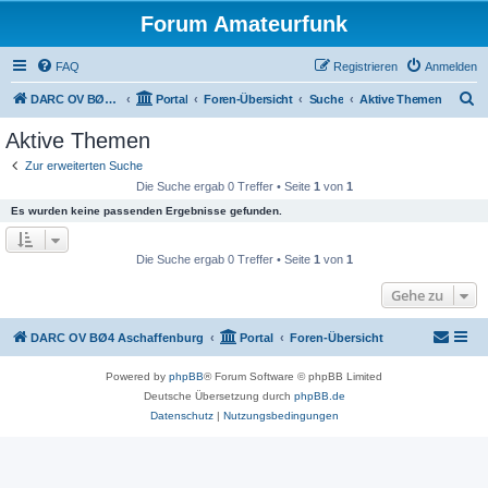
Forum Amateurfunk
FAQ
Registrieren
Anmelden
S
DARC OV BØ4 Aschaffenburg
Portal
Foren-Übersicht
Suche
Aktive Themen
u
Aktive Themen
c
Zur erweiterten Suche
h
Die Suche ergab 0 Treffer • Seite
1
von
1
e
Es wurden keine passenden Ergebnisse gefunden.
Die Suche ergab 0 Treffer • Seite
1
von
1
Gehe zu
DARC OV BØ4 Aschaffenburg
Portal
Foren-Übersicht
Powered by
phpBB
® Forum Software © phpBB Limited
Deutsche Übersetzung durch
phpBB.de
Datenschutz
|
Nutzungsbedingungen