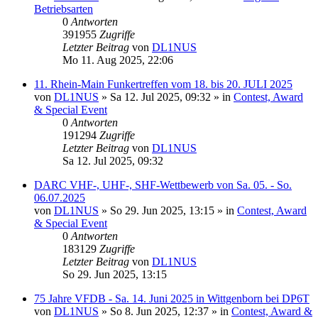
Betriebsarten
0
Antworten
391955
Zugriffe
Letzter Beitrag
von
DL1NUS
Mo 11. Aug 2025, 22:06
11. Rhein-Main Funkertreffen vom 18. bis 20. JULI 2025
von
DL1NUS
»
Sa 12. Jul 2025, 09:32
» in
Contest, Award
& Special Event
0
Antworten
191294
Zugriffe
Letzter Beitrag
von
DL1NUS
Sa 12. Jul 2025, 09:32
DARC VHF-, UHF-, SHF-Wettbewerb von Sa. 05. - So.
06.07.2025
von
DL1NUS
»
So 29. Jun 2025, 13:15
» in
Contest, Award
& Special Event
0
Antworten
183129
Zugriffe
Letzter Beitrag
von
DL1NUS
So 29. Jun 2025, 13:15
75 Jahre VFDB - Sa. 14. Juni 2025 in Wittgenborn bei DP6T
von
DL1NUS
»
So 8. Jun 2025, 12:37
» in
Contest, Award &