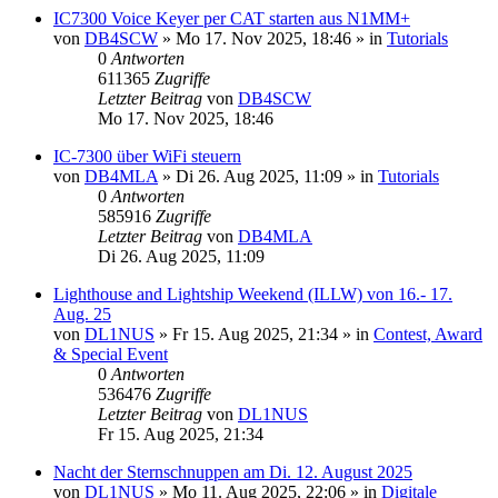
IC7300 Voice Keyer per CAT starten aus N1MM+
von
DB4SCW
»
Mo 17. Nov 2025, 18:46
» in
Tutorials
0
Antworten
611365
Zugriffe
Letzter Beitrag
von
DB4SCW
Mo 17. Nov 2025, 18:46
IC-7300 über WiFi steuern
von
DB4MLA
»
Di 26. Aug 2025, 11:09
» in
Tutorials
0
Antworten
585916
Zugriffe
Letzter Beitrag
von
DB4MLA
Di 26. Aug 2025, 11:09
Lighthouse and Lightship Weekend (ILLW) von 16.- 17.
Aug. 25
von
DL1NUS
»
Fr 15. Aug 2025, 21:34
» in
Contest, Award
& Special Event
0
Antworten
536476
Zugriffe
Letzter Beitrag
von
DL1NUS
Fr 15. Aug 2025, 21:34
Nacht der Sternschnuppen am Di. 12. August 2025
von
DL1NUS
»
Mo 11. Aug 2025, 22:06
» in
Digitale