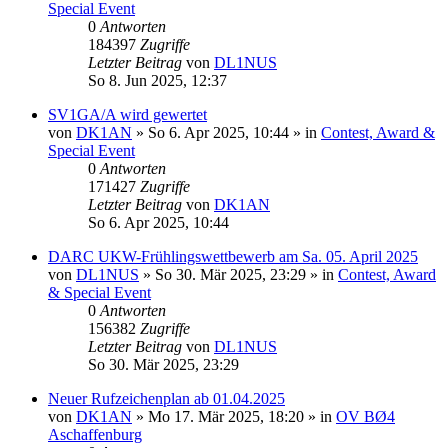
Special Event
0
Antworten
184397
Zugriffe
Letzter Beitrag
von
DL1NUS
So 8. Jun 2025, 12:37
SV1GA/A wird gewertet
von
DK1AN
»
So 6. Apr 2025, 10:44
» in
Contest, Award &
Special Event
0
Antworten
171427
Zugriffe
Letzter Beitrag
von
DK1AN
So 6. Apr 2025, 10:44
DARC UKW-Frühlingswettbewerb am Sa. 05. April 2025
von
DL1NUS
»
So 30. Mär 2025, 23:29
» in
Contest, Award
& Special Event
0
Antworten
156382
Zugriffe
Letzter Beitrag
von
DL1NUS
So 30. Mär 2025, 23:29
Neuer Rufzeichenplan ab 01.04.2025
von
DK1AN
»
Mo 17. Mär 2025, 18:20
» in
OV BØ4
Aschaffenburg