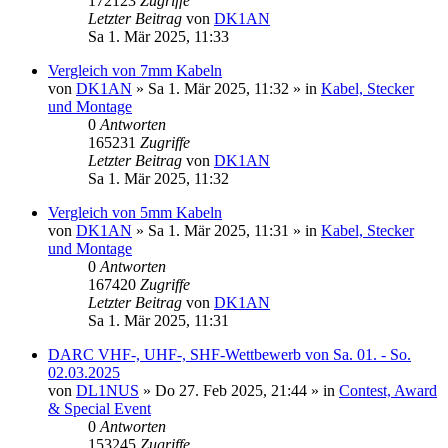
172123
Zugriffe
Letzter Beitrag
von
DK1AN
Sa 1. Mär 2025, 11:33
Vergleich von 7mm Kabeln
von
DK1AN
»
Sa 1. Mär 2025, 11:32
» in
Kabel, Stecker
und Montage
0
Antworten
165231
Zugriffe
Letzter Beitrag
von
DK1AN
Sa 1. Mär 2025, 11:32
Vergleich von 5mm Kabeln
von
DK1AN
»
Sa 1. Mär 2025, 11:31
» in
Kabel, Stecker
und Montage
0
Antworten
167420
Zugriffe
Letzter Beitrag
von
DK1AN
Sa 1. Mär 2025, 11:31
DARC VHF-, UHF-, SHF-Wettbewerb von Sa. 01. - So.
02.03.2025
von
DL1NUS
»
Do 27. Feb 2025, 21:44
» in
Contest, Award
& Special Event
0
Antworten
153245
Zugriffe