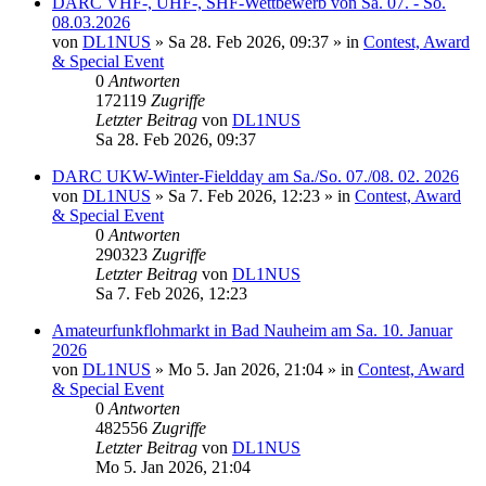
DARC VHF-, UHF-, SHF-Wettbewerb von Sa. 07. - So.
08.03.2026
von
DL1NUS
»
Sa 28. Feb 2026, 09:37
» in
Contest, Award
& Special Event
0
Antworten
172119
Zugriffe
Letzter Beitrag
von
DL1NUS
Sa 28. Feb 2026, 09:37
DARC UKW-Winter-Fieldday am Sa./So. 07./08. 02. 2026
von
DL1NUS
»
Sa 7. Feb 2026, 12:23
» in
Contest, Award
& Special Event
0
Antworten
290323
Zugriffe
Letzter Beitrag
von
DL1NUS
Sa 7. Feb 2026, 12:23
Amateurfunkflohmarkt in Bad Nauheim am Sa. 10. Januar
2026
von
DL1NUS
»
Mo 5. Jan 2026, 21:04
» in
Contest, Award
& Special Event
0
Antworten
482556
Zugriffe
Letzter Beitrag
von
DL1NUS
Mo 5. Jan 2026, 21:04