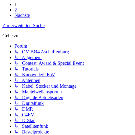
1
2
Nächste
Zur erweiterten Suche
Gehe zu
Forum
↳ OV BØ4 Aschaffenburg
↳ Allgemein
↳ Contest, Award & Special Event
↳ Tutorials
↳ Kurzwelle/UKW
↳ Antennen
↳ Kabel, Stecker und Montage
↳ Mantelwellensperren
↳ Digitale Betriebsarten
↳ Digitalfunk
↳ DMR
↳ C4FM
↳ D-Star
↳ Satellitenfunk
↳ Bastelprojekte