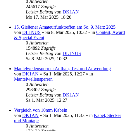
0
Antworten
245617
Zugriffe
Letzter Beitrag
von
DK1AN
Mo 17. Mär 2025, 18:20
15. Gießener Amateurfunktreffen am So. 9. März 2025
von
DL1NUS
»
Sa 8. Mär 2025, 10:32
» in
Contest, Award
& Special Event
0
Antworten
154892
Zugriffe
Letzter Beitrag
von
DL1NUS
Sa 8. Mär 2025, 10:32
Mantelwellensperren: Aufbau, Test und Anwendung
von
DK1AN
»
Sa 1. Mär 2025, 12:27
» in
Mantelwellensperren
0
Antworten
298302
Zugriffe
Letzter Beitrag
von
DK1AN
Sa 1. Mär 2025, 12:27
Vergleich von 10mm Kabeln
von
DK1AN
»
Sa 1. Mär 2025, 11:33
» in
Kabel, Stecker
und Montage
0
Antworten