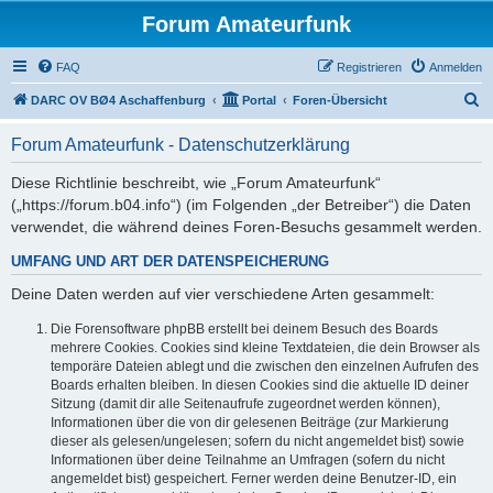
Forum Amateurfunk
FAQ
Registrieren
Anmelden
S
DARC OV BØ4 Aschaffenburg
Portal
Foren-Übersicht
u
Forum Amateurfunk - Datenschutzerklärung
c
h
Diese Richtlinie beschreibt, wie „Forum Amateurfunk“
(„https://forum.b04.info“) (im Folgenden „der Betreiber“) die Daten
e
verwendet, die während deines Foren-Besuchs gesammelt werden.
UMFANG UND ART DER DATENSPEICHERUNG
Deine Daten werden auf vier verschiedene Arten gesammelt:
Die Forensoftware phpBB erstellt bei deinem Besuch des Boards
mehrere Cookies. Cookies sind kleine Textdateien, die dein Browser als
temporäre Dateien ablegt und die zwischen den einzelnen Aufrufen des
Boards erhalten bleiben. In diesen Cookies sind die aktuelle ID deiner
Sitzung (damit dir alle Seitenaufrufe zugeordnet werden können),
Informationen über die von dir gelesenen Beiträge (zur Markierung
dieser als gelesen/ungelesen; sofern du nicht angemeldet bist) sowie
Informationen über deine Teilnahme an Umfragen (sofern du nicht
angemeldet bist) gespeichert. Ferner werden deine Benutzer-ID, ein