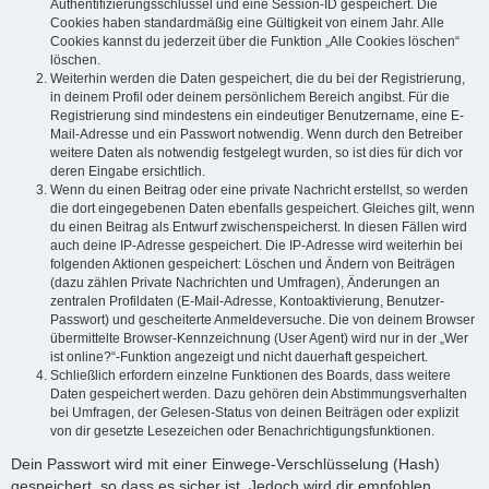
Authentifizierungsschlüssel und eine Session-ID gespeichert. Die
Cookies haben standardmäßig eine Gültigkeit von einem Jahr. Alle
Cookies kannst du jederzeit über die Funktion „Alle Cookies löschen“
löschen.
Weiterhin werden die Daten gespeichert, die du bei der Registrierung,
in deinem Profil oder deinem persönlichem Bereich angibst. Für die
Registrierung sind mindestens ein eindeutiger Benutzername, eine E-
Mail-Adresse und ein Passwort notwendig. Wenn durch den Betreiber
weitere Daten als notwendig festgelegt wurden, so ist dies für dich vor
deren Eingabe ersichtlich.
Wenn du einen Beitrag oder eine private Nachricht erstellst, so werden
die dort eingegebenen Daten ebenfalls gespeichert. Gleiches gilt, wenn
du einen Beitrag als Entwurf zwischenspeicherst. In diesen Fällen wird
auch deine IP-Adresse gespeichert. Die IP-Adresse wird weiterhin bei
folgenden Aktionen gespeichert: Löschen und Ändern von Beiträgen
(dazu zählen Private Nachrichten und Umfragen), Änderungen an
zentralen Profildaten (E-Mail-Adresse, Kontoaktivierung, Benutzer-
Passwort) und gescheiterte Anmeldeversuche. Die von deinem Browser
übermittelte Browser-Kennzeichnung (User Agent) wird nur in der „Wer
ist online?“-Funktion angezeigt und nicht dauerhaft gespeichert.
Schließlich erfordern einzelne Funktionen des Boards, dass weitere
Daten gespeichert werden. Dazu gehören dein Abstimmungsverhalten
bei Umfragen, der Gelesen-Status von deinen Beiträgen oder explizit
von dir gesetzte Lesezeichen oder Benachrichtigungsfunktionen.
Dein Passwort wird mit einer Einwege-Verschlüsselung (Hash)
gespeichert, so dass es sicher ist. Jedoch wird dir empfohlen,