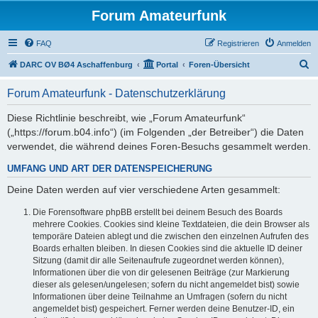
Forum Amateurfunk
FAQ
Registrieren
Anmelden
S
DARC OV BØ4 Aschaffenburg
Portal
Foren-Übersicht
u
Forum Amateurfunk - Datenschutzerklärung
c
h
Diese Richtlinie beschreibt, wie „Forum Amateurfunk“
(„https://forum.b04.info“) (im Folgenden „der Betreiber“) die Daten
e
verwendet, die während deines Foren-Besuchs gesammelt werden.
UMFANG UND ART DER DATENSPEICHERUNG
Deine Daten werden auf vier verschiedene Arten gesammelt:
Die Forensoftware phpBB erstellt bei deinem Besuch des Boards
mehrere Cookies. Cookies sind kleine Textdateien, die dein Browser als
temporäre Dateien ablegt und die zwischen den einzelnen Aufrufen des
Boards erhalten bleiben. In diesen Cookies sind die aktuelle ID deiner
Sitzung (damit dir alle Seitenaufrufe zugeordnet werden können),
Informationen über die von dir gelesenen Beiträge (zur Markierung
dieser als gelesen/ungelesen; sofern du nicht angemeldet bist) sowie
Informationen über deine Teilnahme an Umfragen (sofern du nicht
angemeldet bist) gespeichert. Ferner werden deine Benutzer-ID, ein