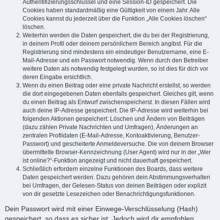
Authentifizierungsschlüssel und eine Session-ID gespeichert. Die
Cookies haben standardmäßig eine Gültigkeit von einem Jahr. Alle
Cookies kannst du jederzeit über die Funktion „Alle Cookies löschen“
löschen.
Weiterhin werden die Daten gespeichert, die du bei der Registrierung,
in deinem Profil oder deinem persönlichem Bereich angibst. Für die
Registrierung sind mindestens ein eindeutiger Benutzername, eine E-
Mail-Adresse und ein Passwort notwendig. Wenn durch den Betreiber
weitere Daten als notwendig festgelegt wurden, so ist dies für dich vor
deren Eingabe ersichtlich.
Wenn du einen Beitrag oder eine private Nachricht erstellst, so werden
die dort eingegebenen Daten ebenfalls gespeichert. Gleiches gilt, wenn
du einen Beitrag als Entwurf zwischenspeicherst. In diesen Fällen wird
auch deine IP-Adresse gespeichert. Die IP-Adresse wird weiterhin bei
folgenden Aktionen gespeichert: Löschen und Ändern von Beiträgen
(dazu zählen Private Nachrichten und Umfragen), Änderungen an
zentralen Profildaten (E-Mail-Adresse, Kontoaktivierung, Benutzer-
Passwort) und gescheiterte Anmeldeversuche. Die von deinem Browser
übermittelte Browser-Kennzeichnung (User Agent) wird nur in der „Wer
ist online?“-Funktion angezeigt und nicht dauerhaft gespeichert.
Schließlich erfordern einzelne Funktionen des Boards, dass weitere
Daten gespeichert werden. Dazu gehören dein Abstimmungsverhalten
bei Umfragen, der Gelesen-Status von deinen Beiträgen oder explizit
von dir gesetzte Lesezeichen oder Benachrichtigungsfunktionen.
Dein Passwort wird mit einer Einwege-Verschlüsselung (Hash)
gespeichert, so dass es sicher ist. Jedoch wird dir empfohlen,