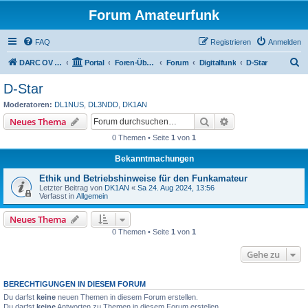
Forum Amateurfunk
FAQ
Registrieren
Anmelden
S
DARC OV BØ4 Aschaffenburg
Portal
Foren-Übersicht
Forum
Digitalfunk
D-Star
u
D-Star
c
Moderatoren:
DL1NUS
,
DL3NDD
,
DK1AN
h
Suche
Erweiterte Suche
Neues Thema
e
0 Themen • Seite
1
von
1
Bekanntmachungen
Ethik und Betriebshinweise für den Funkamateur
Letzter Beitrag von
DK1AN
«
Sa 24. Aug 2024, 13:56
Verfasst in
Allgemein
Neues Thema
0 Themen • Seite
1
von
1
Gehe zu
BERECHTIGUNGEN IN DIESEM FORUM
Du darfst
keine
neuen Themen in diesem Forum erstellen.
Du darfst
keine
Antworten zu Themen in diesem Forum erstellen.