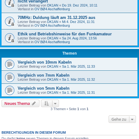
nicht verlängert
Letzter Beitrag von
DK1AN
«
Do 19. Dez 2024, 10:11
Verfasst in
OV BØ4 Aschaffenburg
70MHz: Duldung läuft am 31.12.2025 aus
Letzter Beitrag von
DK1AN
«
Mi 4. Dez 2024, 11:31
Verfasst in
OV BØ4 Aschaffenburg
Ethik und Betriebshinweise für den Funkamateur
Letzter Beitrag von
DK1AN
«
Sa 24. Aug 2024, 13:56
Verfasst in
OV BØ4 Aschaffenburg
Themen
Vergleich von 10mm Kabeln
Letzter Beitrag von
DK1AN
«
Sa 1. Mär 2025, 11:33
Vergleich von 7mm Kabeln
Letzter Beitrag von
DK1AN
«
Sa 1. Mär 2025, 11:32
Vergleich von 5mm Kabeln
Letzter Beitrag von
DK1AN
«
Sa 1. Mär 2025, 11:31
Neues Thema
3 Themen • Seite
1
von
1
Gehe zu
BERECHTIGUNGEN IN DIESEM FORUM
Du darfst
keine
neuen Themen in diesem Forum erstellen.