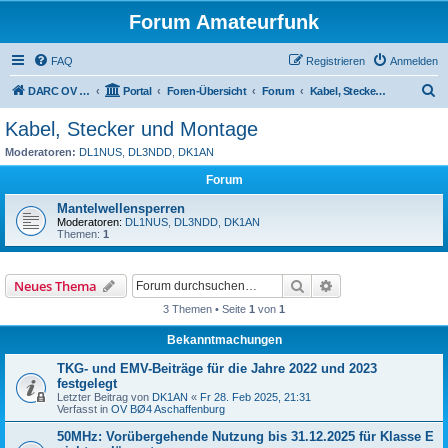
Forum Amateurfunk
FAQ
Registrieren
Anmelden
S
DARC OV BØ4 Aschaffenburg
Portal
Foren-Übersicht
Forum
Kabel, Stecker und Montage
u
Kabel, Stecker und Montage
c
Moderatoren:
DL1NUS
,
DL3NDD
,
DK1AN
h
Forum
e
Mantelwellensperren
Moderatoren:
DL1NUS
,
DL3NDD
,
DK1AN
Themen:
1
Suche
Erweiterte Suche
Neues Thema
3 Themen • Seite
1
von
1
Bekanntmachungen
TKG- und EMV-Beiträge für die Jahre 2022 und 2023
festgelegt
Letzter Beitrag von
DK1AN
«
Fr 28. Feb 2025, 21:31
Verfasst in
OV BØ4 Aschaffenburg
50MHz: Vorübergehende Nutzung bis 31.12.2025 für Klasse E