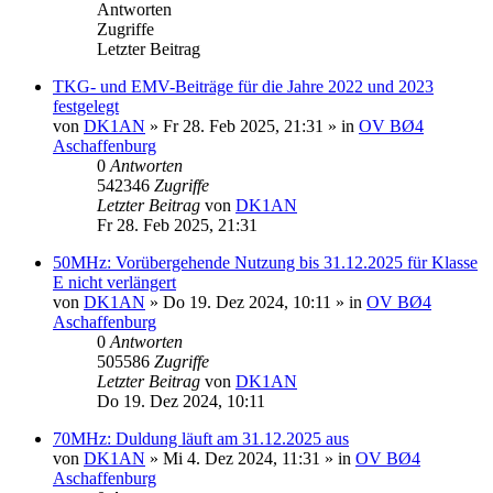
Antworten
Zugriffe
Letzter Beitrag
TKG- und EMV-Beiträge für die Jahre 2022 und 2023
festgelegt
von
DK1AN
»
Fr 28. Feb 2025, 21:31
» in
OV BØ4
Aschaffenburg
0
Antworten
542346
Zugriffe
Letzter Beitrag
von
DK1AN
Fr 28. Feb 2025, 21:31
50MHz: Vorübergehende Nutzung bis 31.12.2025 für Klasse
E nicht verlängert
von
DK1AN
»
Do 19. Dez 2024, 10:11
» in
OV BØ4
Aschaffenburg
0
Antworten
505586
Zugriffe
Letzter Beitrag
von
DK1AN
Do 19. Dez 2024, 10:11
70MHz: Duldung läuft am 31.12.2025 aus
von
DK1AN
»
Mi 4. Dez 2024, 11:31
» in
OV BØ4
Aschaffenburg