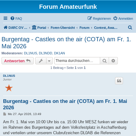
Forum Amateurfunk
FAQ
Registrieren
Anmelden
S
DARC OV BØ4 Aschaffenburg
Portal
Foren-Übersicht
Forum
Contest, Award & Special Event
u
Burgentag - Castles on the air (COTA) am Fr. 1.
c
Mai 2026
h
Moderatoren:
DL1NUS
,
DL3NDD
,
DK1AN
e
Suche
Erweiterte
Antworten
1 Beitrag • Seite
1
von
1
DL1NUS
Junior
Burgentag - Castles on the air (COTA) am Fr. 1. Mai
2026
B
Mo 27. Apr 2026, 13:49
e
i
Am Fr. 1. Mai von 10:00 Uhr bis ca. 15:00 Uhr MESZ funken wir wieder
t
im Rahmen des Burgentages auf dem Volksfestplatz in Aschaffenburg
r
a
und verteilen unter unserem Clubrufzeichen DL0AB die Referenzen
g