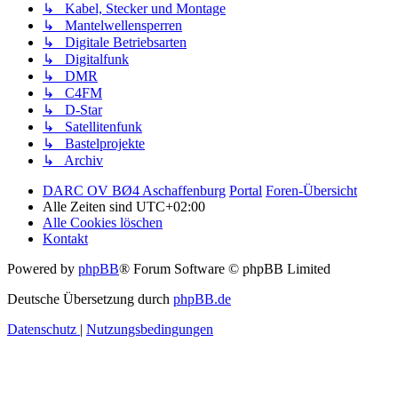
↳ Kabel, Stecker und Montage
↳ Mantelwellensperren
↳ Digitale Betriebsarten
↳ Digitalfunk
↳ DMR
↳ C4FM
↳ D-Star
↳ Satellitenfunk
↳ Bastelprojekte
↳ Archiv
DARC OV BØ4 Aschaffenburg
Portal
Foren-Übersicht
Alle Zeiten sind
UTC+02:00
Alle Cookies löschen
Kontakt
Powered by
phpBB
® Forum Software © phpBB Limited
Deutsche Übersetzung durch
phpBB.de
Datenschutz
|
Nutzungsbedingungen