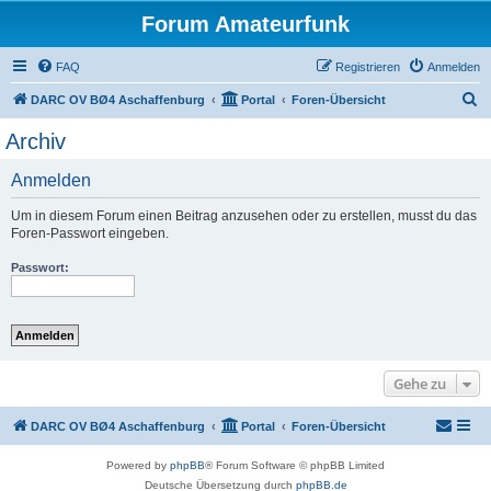
Forum Amateurfunk
FAQ
Registrieren
Anmelden
S
DARC OV BØ4 Aschaffenburg
Portal
Foren-Übersicht
u
Archiv
c
Anmelden
h
e
Um in diesem Forum einen Beitrag anzusehen oder zu erstellen, musst du das
Foren-Passwort eingeben.
Passwort:
Gehe zu
DARC OV BØ4 Aschaffenburg
Portal
Foren-Übersicht
Powered by
phpBB
® Forum Software © phpBB Limited
Deutsche Übersetzung durch
phpBB.de