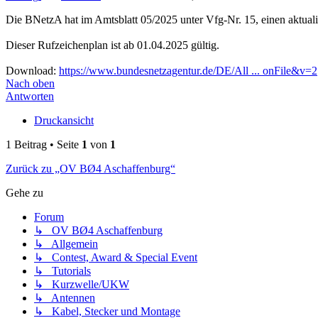
Die BNetzA hat im Amtsblatt 05/2025 unter Vfg-Nr. 15, einen aktual
Dieser Rufzeichenplan ist ab 01.04.2025 gültig.
Download:
https://www.bundesnetzagentur.de/DE/All ... onFile&v=2
Nach oben
Antworten
Druckansicht
1 Beitrag • Seite
1
von
1
Zurück zu „OV BØ4 Aschaffenburg“
Gehe zu
Forum
↳ OV BØ4 Aschaffenburg
↳ Allgemein
↳ Contest, Award & Special Event
↳ Tutorials
↳ Kurzwelle/UKW
↳ Antennen
↳ Kabel, Stecker und Montage