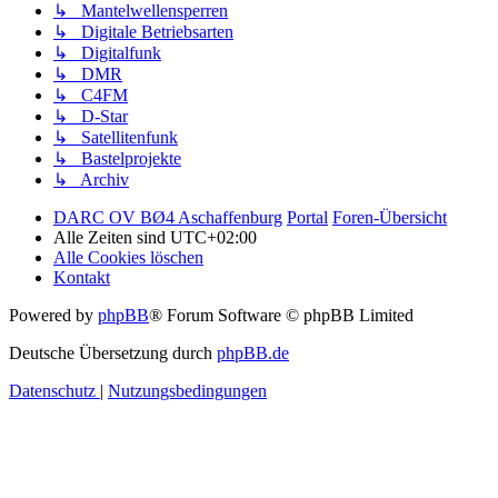
↳ Mantelwellensperren
↳ Digitale Betriebsarten
↳ Digitalfunk
↳ DMR
↳ C4FM
↳ D-Star
↳ Satellitenfunk
↳ Bastelprojekte
↳ Archiv
DARC OV BØ4 Aschaffenburg
Portal
Foren-Übersicht
Alle Zeiten sind
UTC+02:00
Alle Cookies löschen
Kontakt
Powered by
phpBB
® Forum Software © phpBB Limited
Deutsche Übersetzung durch
phpBB.de
Datenschutz
|
Nutzungsbedingungen