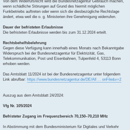
Von dem Widerrufsrecht wird die Bundesnetzagentur Gebrauch machen,
wenn schädliche Störungen auf Grund des hiermit möglichen
Funkbetriebs auftreten oder wenn sich die diesbezügliche Rechtslage
ändert, etwa weil die o. g. Ministerien ihre Genehmigung widerrufen.
Dauer der befristeten Erlaubnisse
Die befristeten Erlaubnisse werden bis zum 31.12.2024 erteilt.
Rechtsbehelfsbelehrung
Gegen diese Verfügung kann innerhalb eines Monats nach Bekanntgabe
Widerspruch bei der Bundesnetzagentur für Elektrizität, Gas,
Telekommunikation, Post und Eisenbahnen, Tulpenfeld 4, 53113 Bonn
erhoben werden.
Das Amtsblatt 11/2024 ist bei der Bundesnetzagentur unter folgendem
Link abrufbar:
https://www.bundesnetzagentur.de/DE/All ... onFile&v=2
Auszug aus dem Amtsblatt 24/2024:
Vfg Nr. 105/2024
Befristeter Zugang im Frequenzbereich 70,150–70,210 MHz
In Abstimmung mit dem Bundesministerium für Digitales und Verkehr