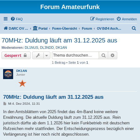
Forum Amateurfunk
FAQ
Registrieren
Anmelden
S
DARC OV BØ4 Aschaffenburg
Portal
Foren-Übersicht
Forum
OV BØ4 Aschaffenburg
u
70MHz: Duldung läuft am 31.12.2025 aus
c
Moderatoren:
DL1NUS
,
DL3NDD
,
DK1AN
h
Suche
Erweiterte S
Gesperrt
e
1 Beitrag • Seite
1
von
1
DK1AN
Junior
70MHz: Duldung läuft am 31.12.2025 aus
B
Mi 4. Dez 2024, 11:31
e
i
In den Amtsblättern von 2025 findet das 4m-Band keine weitere
t
Erwähnung. Die aktuelle Duldung läuft zum 31.12.2025 aus. Rein
r
a
juristisch dürfte ab dem 1.1.2026 hier kein Funkbetrieb mit deutschem
g
Rufzeichen mehr stattfinden. Der Entscheidungsprozess bezüglich einer
Verlängerung ist hier noch nicht abgeschlossen.