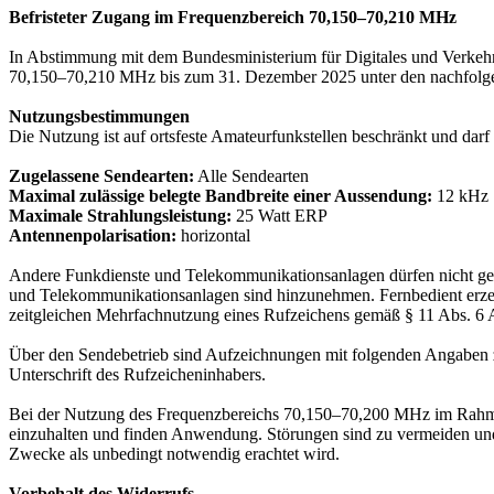
Befristeter Zugang im Frequenzbereich 70,150–70,210 MHz
In Abstimmung mit dem Bundesministerium für Digitales und Verk
70,150–70,210 MHz bis zum 31. Dezember 2025 unter den nachfolge
Nutzungsbestimmungen
Die Nutzung ist auf ortsfeste Amateurfunkstellen beschränkt und dar
Zugelassene Sendearten:
Alle Sendearten
Maximal zulässige belegte Bandbreite einer Aussendung:
12 kHz
Maximale Strahlungsleistung:
25 Watt ERP
Antennenpolarisation:
horizontal
Andere Funkdienste und Telekommunikationsanlagen dürfen nicht gest
und Telekommunikationsanlagen sind hinzunehmen. Fernbedient erzeu
zeitgleichen Mehrfachnutzung eines Rufzeichens gemäß § 11 Abs. 6
Über den Sendebetrieb sind Aufzeichnungen mit folgenden Angaben zu
Unterschrift des Rufzeicheninhabers.
Bei der Nutzung des Frequenzbereichs 70,150–70,200 MHz im Rahm
einzuhalten und finden Anwendung. Störungen sind zu vermeiden und 
Zwecke als unbedingt notwendig erachtet wird.
Vorbehalt des Widerrufs