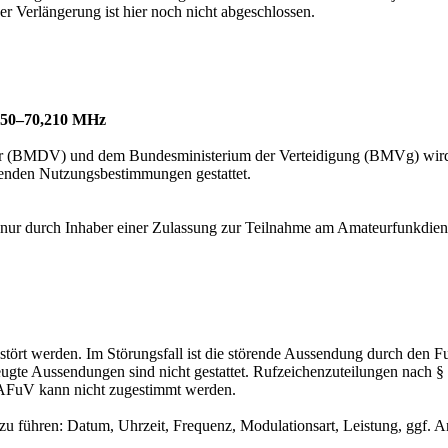
r Verlängerung ist hier noch nicht abgeschlossen.
,150–70,210 MHz
ehr (BMDV) und dem Bundesministerium der Verteidigung (BMVg) wird
nden Nutzungsbestimmungen gestattet.
f nur durch Inhaber einer Zulassung zur Teilnahme am Amateurfunkdiens
ört werden. Im Störungsfall ist die störende Aussendung durch den Fu
gte Aussendungen sind nicht gestattet. Rufzeichenzuteilungen nach 
 AFuV kann nicht zugestimmt werden.
 führen: Datum, Uhrzeit, Frequenz, Modulationsart, Leistung, ggf. A