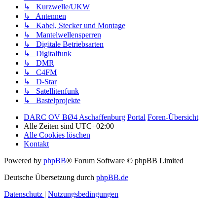
↳ Kurzwelle/UKW
↳ Antennen
↳ Kabel, Stecker und Montage
↳ Mantelwellensperren
↳ Digitale Betriebsarten
↳ Digitalfunk
↳ DMR
↳ C4FM
↳ D-Star
↳ Satellitenfunk
↳ Bastelprojekte
DARC OV BØ4 Aschaffenburg
Portal
Foren-Übersicht
Alle Zeiten sind
UTC+02:00
Alle Cookies löschen
Kontakt
Powered by
phpBB
® Forum Software © phpBB Limited
Deutsche Übersetzung durch
phpBB.de
Datenschutz
|
Nutzungsbedingungen