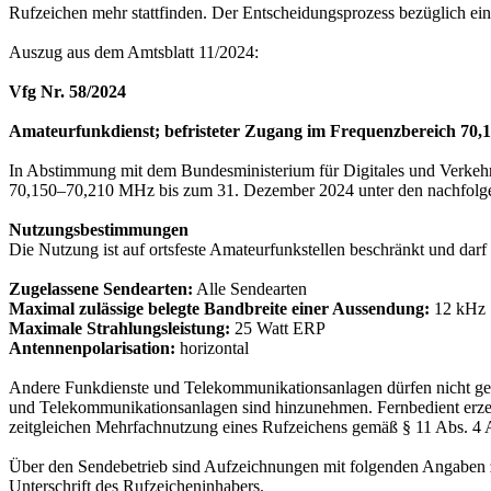
Rufzeichen mehr stattfinden. Der Entscheidungsprozess bezüglich eine
Auszug aus dem Amtsblatt 11/2024:
Vfg Nr. 58/2024
Amateurfunkdienst; befristeter Zugang im Frequenzbereich 70
In Abstimmung mit dem Bundesministerium für Digitales und Verk
70,150–70,210 MHz bis zum 31. Dezember 2024 unter den nachfolge
Nutzungsbestimmungen
Die Nutzung ist auf ortsfeste Amateurfunkstellen beschränkt und dar
Zugelassene Sendearten:
Alle Sendearten
Maximal zulässige belegte Bandbreite einer Aussendung:
12 kHz
Maximale Strahlungsleistung:
25 Watt ERP
Antennenpolarisation:
horizontal
Andere Funkdienste und Telekommunikationsanlagen dürfen nicht gest
und Telekommunikationsanlagen sind hinzunehmen. Fernbedient erzeu
zeitgleichen Mehrfachnutzung eines Rufzeichens gemäß § 11 Abs. 4
Über den Sendebetrieb sind Aufzeichnungen mit folgenden Angaben zu
Unterschrift des Rufzeicheninhabers.