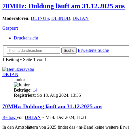
70MHz: Duldung läuft am 31.12.2025 aus
Moderatoren:
DL1NUS
,
DL3NDD
,
DK1AN
Gesperrt
Druckansicht
Erweiterte Suche
Suche
1 Beitrag • Seite
1
von
1
DK1AN
Junior
Beiträge:
14
Registriert:
So 18. Aug 2024, 13:35
70MHz: Duldung läuft am 31.12.2025 aus
Beitrag
von
DK1AN
»
Mi 4. Dez 2024, 11:31
In den Amtsblättern von 2025 findet das 4m-Band keine weitere Erwäh